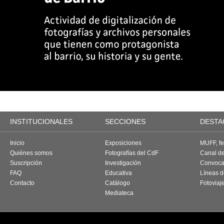
INSTITUCIONALES
SECCIONES
DESTA
Inicio
Exposiciones
MUFF, fes
Quiénes somos
Fotografías del CdF
Canal d
Suscripción
Investigación
Convoca
FAQ
Educativa
Líneas d
Contacto
Catálogo
Fotoviaj
Mediateca