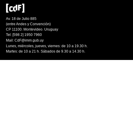
Av. 18 de Julio 885
(entre Andes y Convención)
CP 11100. Montevideo. Uruguay
Tel: [598 2] 1950 7960
Mail:
CdF@imm.gub.uy
Lunes, miércoles, jueves, viernes: de 10 a 19.30 h.
Martes: de 10 a 21 h. Sábados de 9.30 a 14.30 h.