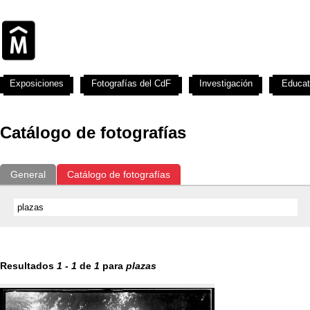
Exposiciones
Fotografías del CdF
Investigación
Educat
Catálogo de fotografías
General
Catálogo de fotografías
Resultados
1
-
1
de
1
para
plazas