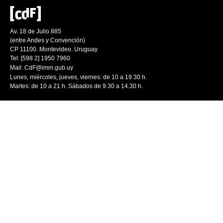
Av. 18 de Julio 885
(entre Andes y Convención)
CP 11100. Montevideo. Uruguay
Tel: [598 2] 1950 7960
Mail:
CdF@imm.gub.uy
Lunes, miércoles, jueves, viernes: de 10 a 19.30 h.
Martes: de 10 a 21 h. Sábados de 9.30 a 14.30 h.