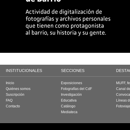
INSTITUCIONALES
SECCIONES
DESTA
Inicio
Exposiciones
MUFF, fes
Quiénes somos
Fotografías del CdF
Canal d
Suscripción
Investigación
Convoca
FAQ
Educativa
Líneas d
Contacto
Catálogo
Fotoviaj
Mediateca