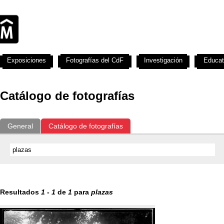
Exposiciones
Fotografías del CdF
Investigación
Educat
Catálogo de fotografías
General
Catálogo de fotografías
Resultados
1
-
1
de
1
para
plazas