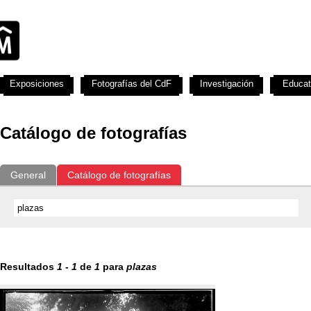
Exposiciones
Fotografías del CdF
Investigación
Educat
Catálogo de fotografías
General
Catálogo de fotografías
Resultados
1
-
1
de
1
para
plazas