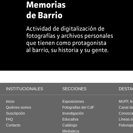
INSTITUCIONALES
SECCIONES
DESTA
Inicio
Exposiciones
MUFF, fes
Quiénes somos
Fotografías del CdF
Canal d
Suscripción
Investigación
Convoca
FAQ
Educativa
Líneas d
Contacto
Catálogo
Fotoviaj
Mediateca