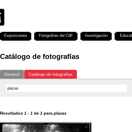
Exposiciones
Fotografías del CdF
Investigación
Educat
Catálogo de fotografías
General
Catálogo de fotografías
Resultados
1
-
1
de
1
para
plazas