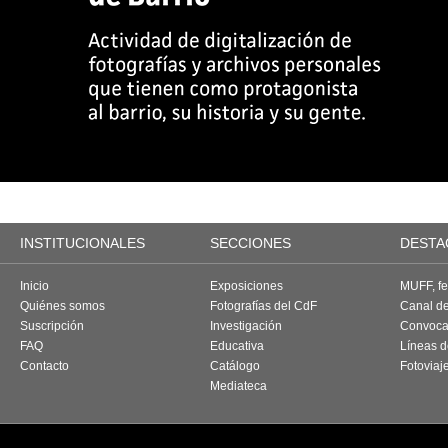
INSTITUCIONALES
SECCIONES
DESTA
Inicio
Exposiciones
MUFF, fes
Quiénes somos
Fotografías del CdF
Canal d
Suscripción
Investigación
Convoca
FAQ
Educativa
Líneas d
Contacto
Catálogo
Fotoviaj
Mediateca