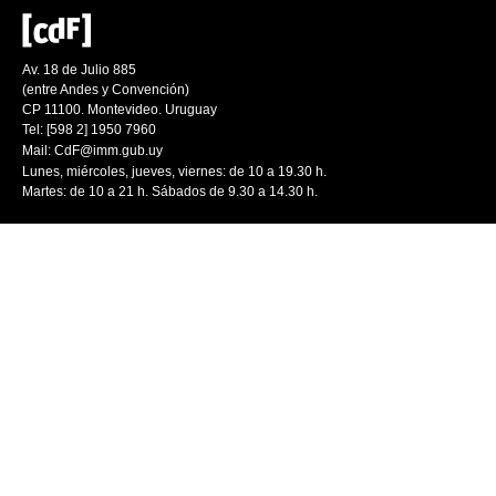
Av. 18 de Julio 885
(entre Andes y Convención)
CP 11100. Montevideo. Uruguay
Tel: [598 2] 1950 7960
Mail:
CdF@imm.gub.uy
Lunes, miércoles, jueves, viernes: de 10 a 19.30 h.
Martes: de 10 a 21 h. Sábados de 9.30 a 14.30 h.