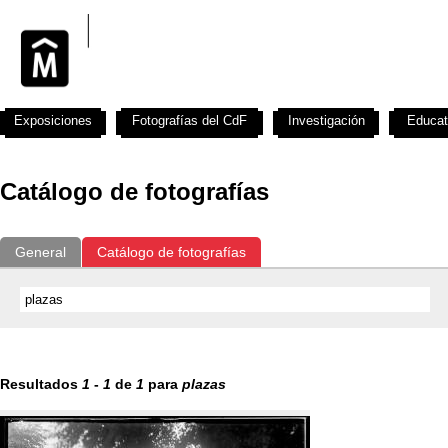
Exposiciones
Fotografías del CdF
Investigación
Educat
Catálogo de fotografías
General
Catálogo de fotografías
Resultados
1
-
1
de
1
para
plazas