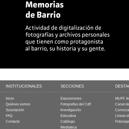
INSTITUCIONALES
SECCIONES
DESTA
Inicio
Exposiciones
MUFF, fes
Quiénes somos
Fotografías del CdF
Canal d
Suscripción
Investigación
Convoca
FAQ
Educativa
Líneas d
Contacto
Catálogo
Fotoviaj
Mediateca