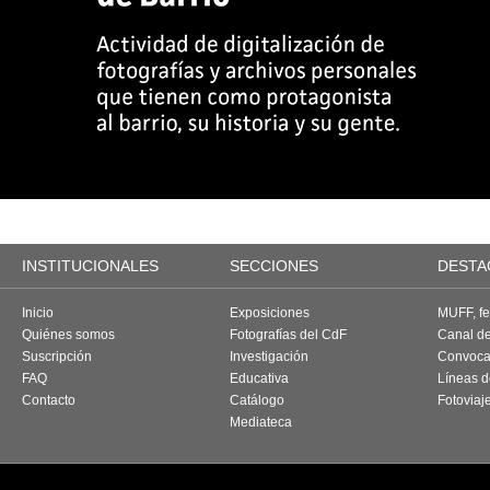
INSTITUCIONALES
SECCIONES
DESTA
Inicio
Exposiciones
MUFF, fes
Quiénes somos
Fotografías del CdF
Canal d
Suscripción
Investigación
Convoca
FAQ
Educativa
Líneas d
Contacto
Catálogo
Fotoviaj
Mediateca