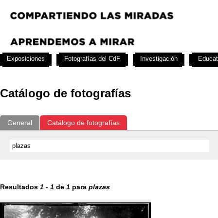
Exposiciones
Fotografías del CdF
Investigación
Educat
Catálogo de fotografías
General
Catálogo de fotografías
Resultados
1
-
1
de
1
para
plazas