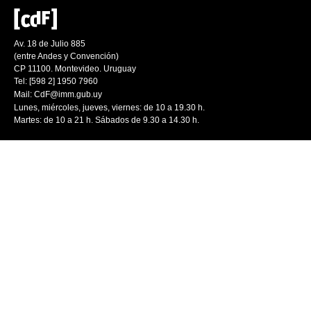
Av. 18 de Julio 885
(entre Andes y Convención)
CP 11100. Montevideo. Uruguay
Tel: [598 2] 1950 7960
Mail:
CdF@imm.gub.uy
Lunes, miércoles, jueves, viernes: de 10 a 19.30 h.
Martes: de 10 a 21 h. Sábados de 9.30 a 14.30 h.