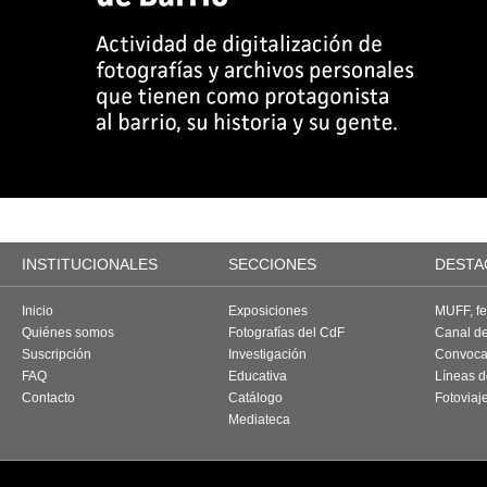
INSTITUCIONALES
SECCIONES
DESTA
Inicio
Exposiciones
MUFF, fes
Quiénes somos
Fotografías del CdF
Canal d
Suscripción
Investigación
Convoca
FAQ
Educativa
Líneas d
Contacto
Catálogo
Fotoviaj
Mediateca