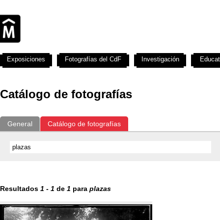
Exposiciones
Fotografías del CdF
Investigación
Educat
Catálogo de fotografías
General
Catálogo de fotografías
Resultados
1
-
1
de
1
para
plazas