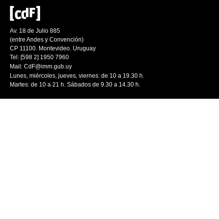
Av. 18 de Julio 885
(entre Andes y Convención)
CP 11100. Montevideo. Uruguay
Tel: [598 2] 1950 7960
Mail:
CdF@imm.gub.uy
Lunes, miércoles, jueves, viernes: de 10 a 19.30 h.
Martes: de 10 a 21 h. Sábados de 9.30 a 14.30 h.