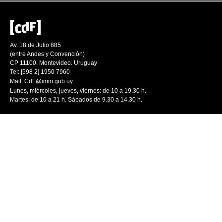
Av. 18 de Julio 885
(entre Andes y Convención)
CP 11100. Montevideo. Uruguay
Tel: [598 2] 1950 7960
Mail:
CdF@imm.gub.uy
Lunes, miércoles, jueves, viernes: de 10 a 19.30 h.
Martes: de 10 a 21 h. Sábados de 9.30 a 14.30 h.