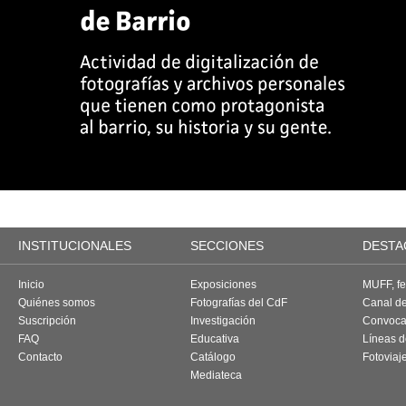
INSTITUCIONALES
SECCIONES
DESTA
Inicio
Exposiciones
MUFF, fes
Quiénes somos
Fotografías del CdF
Canal d
Suscripción
Investigación
Convoca
FAQ
Educativa
Líneas d
Contacto
Catálogo
Fotoviaj
Mediateca