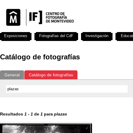
Exposiciones
Fotografías del CdF
Investigación
Educat
Catálogo de fotografías
General
Catálogo de fotografías
Resultados
1
-
1
de
1
para
plazas