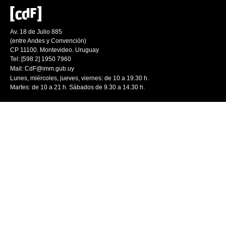
Av. 18 de Julio 885
(entre Andes y Convención)
CP 11100. Montevideo. Uruguay
Tel: [598 2] 1950 7960
Mail:
CdF@imm.gub.uy
Lunes, miércoles, jueves, viernes: de 10 a 19.30 h.
Martes: de 10 a 21 h. Sábados de 9.30 a 14.30 h.