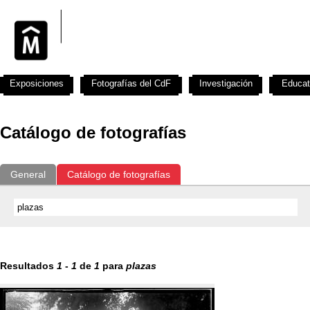
Exposiciones
Fotografías del CdF
Investigación
Educat
Catálogo de fotografías
General
Catálogo de fotografías
Resultados
1
-
1
de
1
para
plazas