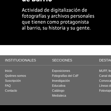
INSTITUCIONALES
SECCIONES
DESTA
Inicio
Exposiciones
MUFF, fes
Quiénes somos
Fotografías del CdF
Canal d
Suscripción
Investigación
Convoca
FAQ
Educativa
Líneas d
Contacto
Catálogo
Fotoviaj
Mediateca