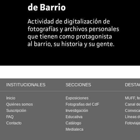
INSTITUCIONALES
SECCIONES
DESTA
Inicio
Exposiciones
MUFF, fes
Quiénes somos
Fotografías del CdF
Canal d
Suscripción
Investigación
Convoca
FAQ
Educativa
Líneas d
Contacto
Catálogo
Fotoviaj
Mediateca