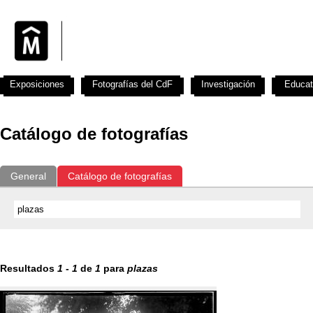
Exposiciones
Fotografías del CdF
Investigación
Educat
Catálogo de fotografías
General
Catálogo de fotografías
Resultados
1
-
1
de
1
para
plazas