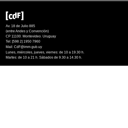
Av. 18 de Julio 885
(entre Andes y Convención)
CP 11100. Montevideo. Uruguay
Tel: [598 2] 1950 7960
Mail:
CdF@imm.gub.uy
Lunes, miércoles, jueves, viernes: de 10 a 19.30 h.
Martes: de 10 a 21 h. Sábados de 9.30 a 14.30 h.