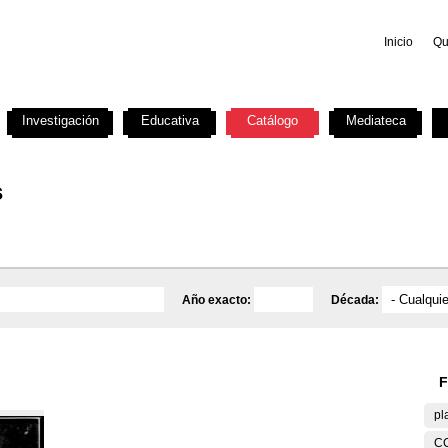
Inicio
Qu
Investigación
Educativa
Catálogo
Mediateca
s
Año exacto:
Década:
F
pl
C