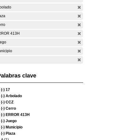
bolado
aza
rro
RROR 413H
ego
nicipio
alabras clave
(-)
17
(-)
Arbolado
(-)
CCZ
(-)
Cerro
(-)
ERROR 413H
(-)
Juego
(-)
Municipio
(-)
Plaza
A (1)