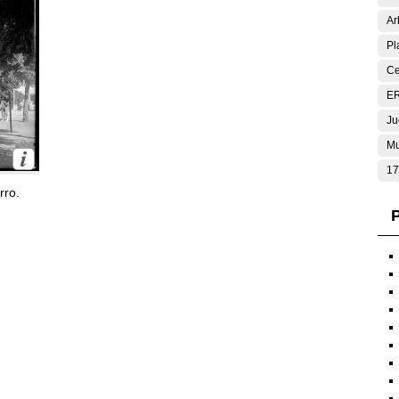
Ar
Pl
Ce
E
Ju
Mu
17
rro.
P