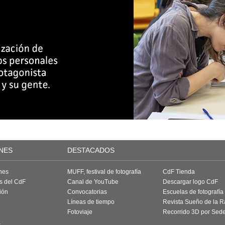
NES
DESTACADOS
nes
MUFF, festival de fotografía
CdF Tienda
as del CdF
Canal de YouTube
Descargar logo CdF
ión
Convocatorias
Escuelas de fotografía
Líneas de tiempo
Revista Sueño de la 
Fotoviaje
Recorrido 3D por Sed
a