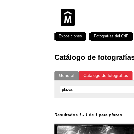
Exposiciones
Fotografías del CdF
Catálogo de fotografía
General
Catálogo de fotografías
Resultados
1
-
1
de
1
para
plazas