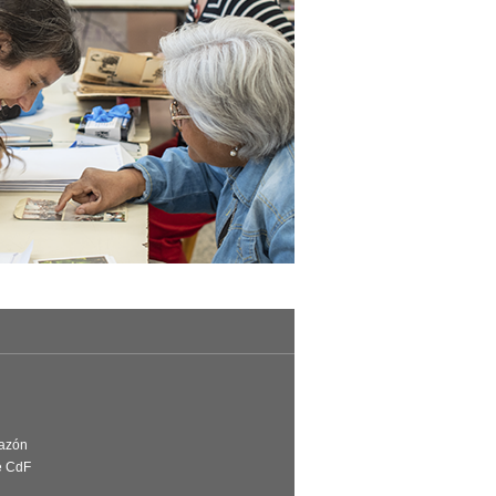
Razón
e CdF