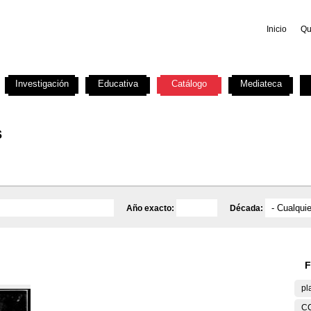
Inicio
Qu
Investigación
Educativa
Catálogo
Mediateca
s
Año exacto:
Década:
F
pl
C