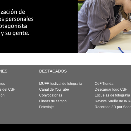
NES
DESTACADOS
nes
MUFF, festival de fotografía
CdF Tienda
as del CdF
Canal de YouTube
Descargar logo CdF
ión
Convocatorias
Escuelas de fotografía
Líneas de tiempo
Revista Sueño de la 
Fotoviaje
Recorrido 3D por Sed
a