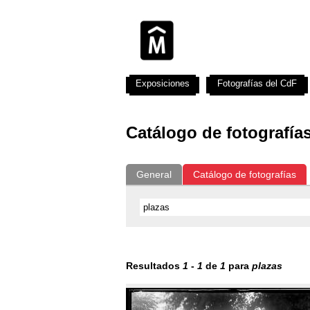
Exposiciones
Fotografías del CdF
Catálogo de fotografía
General
Catálogo de fotografías
Resultados
1
-
1
de
1
para
plazas