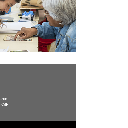
Razón
e CdF