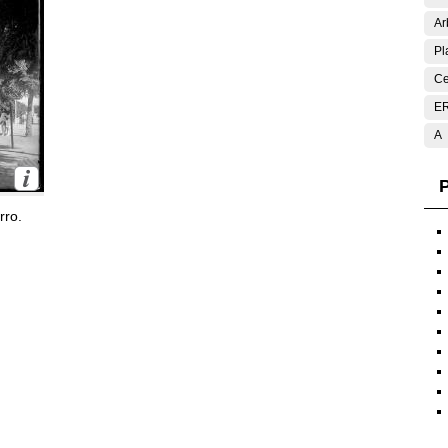
Ar
Pl
Ce
E
A
P
rro.