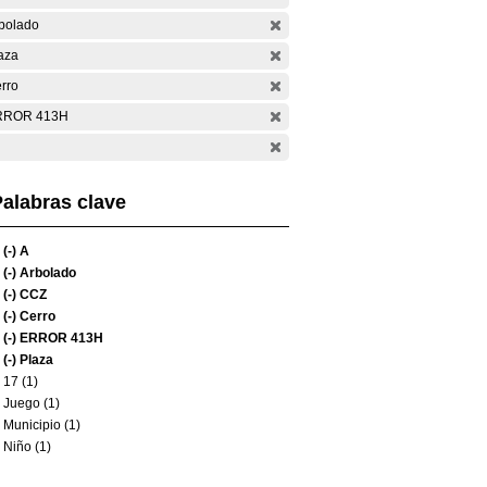
bolado
aza
rro
RROR 413H
alabras clave
(-)
A
(-)
Arbolado
(-)
CCZ
(-)
Cerro
(-)
ERROR 413H
(-)
Plaza
17 (1)
Juego (1)
Municipio (1)
Niño (1)