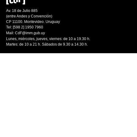
Av. 18 de Julio 885
(entre Andes y Convención)
CP 11100. Montevideo. Uruguay
Tel: [598 2] 1950 7960
Mail:
CdF@imm.gub.uy
Lunes, miércoles, jueves, viernes: de 10 a 19.30 h.
Martes: de 10 a 21 h. Sábados de 9.30 a 14.30 h.