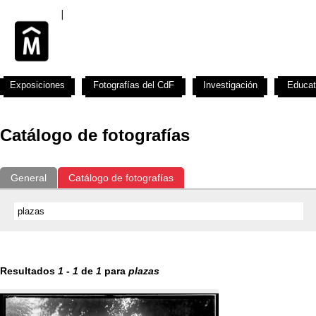
Exposiciones
Fotografías del CdF
Investigación
Educat
Catálogo de fotografías
General
Catálogo de fotografías
Resultados
1
-
1
de
1
para
plazas