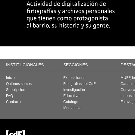
INSTITUCIONALES
SECCIONES
DESTA
Inicio
Exposiciones
MUFF, fes
Quiénes somos
Fotografías del CdF
Canal d
Suscripción
Investigación
Convoca
FAQ
Educativa
Líneas d
Contacto
Catálogo
Fotoviaj
Mediateca