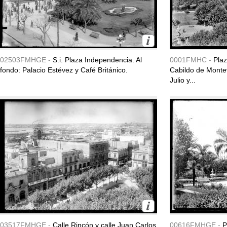
02503FMHGE -
S.i. Plaza Independencia. Al
0001FMHC -
Plaz
fondo: Palacio Estévez y Café Británico.
Cabildo de Montev
Julio y...
03517FMHGE -
Calle Rincón y calle Juan Carlos
00616FMHGE -
P