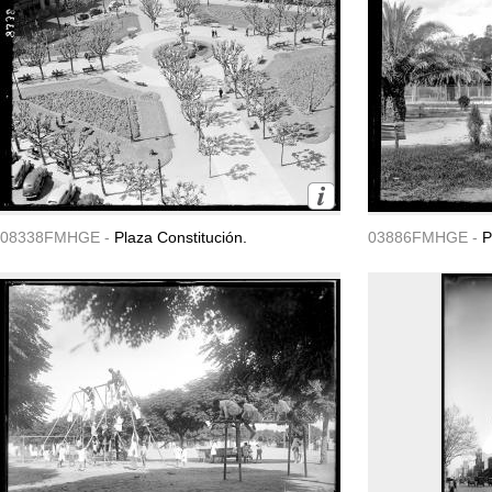
08338FMHGE -
Plaza Constitución.
03886FMHGE -
P