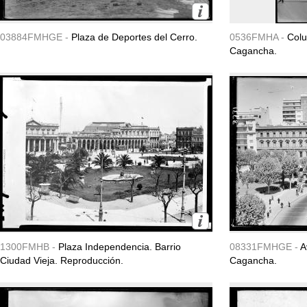
03884FMHGE -
Plaza de Deportes del Cerro.
0536FMHA -
Colu
Cagancha.
1300FMHB -
Plaza Independencia. Barrio
08331FMHGE -
A
Ciudad Vieja. Reproducción.
Cagancha.