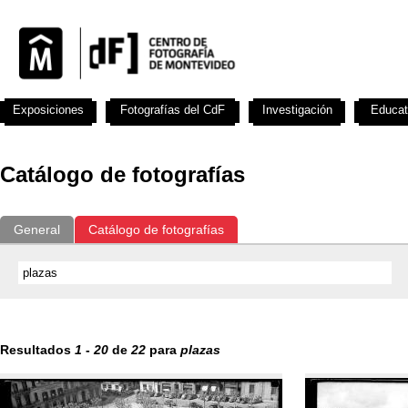
Exposiciones
Fotografías del CdF
Investigación
Educat
Catálogo de fotografías
General
Catálogo de fotografías
Resultados
1
-
20
de
22
para
plazas