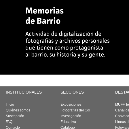
INSTITUCIONALES
SECCIONES
DESTA
Inicio
Exposiciones
MUFF, fes
Quiénes somos
Fotografías del CdF
Canal d
Suscripción
Investigación
Convoca
FAQ
Educativa
Líneas d
Contacto
Catálogo
Fotoviaj