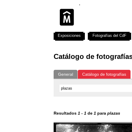
Exposiciones
Fotografías del CdF
Catálogo de fotografía
General
Catálogo de fotografías
Resultados
1
-
1
de
1
para
plazas