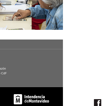
Razón
e CdF