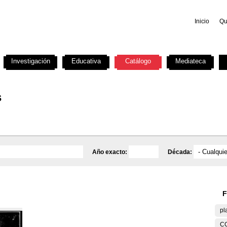
Inicio
Qu
Investigación
Educativa
Catálogo
Mediateca
s
Año exacto:
Década:
F
pl
C