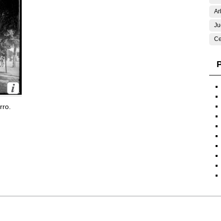
Ar
Ju
Ce
P
rro.