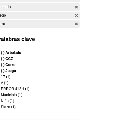
bolado
ego
rro
alabras clave
(-)
Arbolado
(-)
CCZ
(-)
Cerro
(-)
Juego
17 (1)
A (1)
ERROR 413H (1)
Municipio (1)
Niño (1)
Plaza (1)