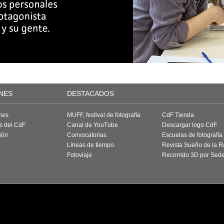
NES
DESTACADOS
nes
MUFF, festival de fotografía
CdF Tienda
as del CdF
Canal de YouTube
Descargar logo CdF
ión
Convocatorias
Escuelas de fotografía
Líneas de tiempo
Revista Sueño de la 
Fotoviaje
Recorrido 3D por Sed
a