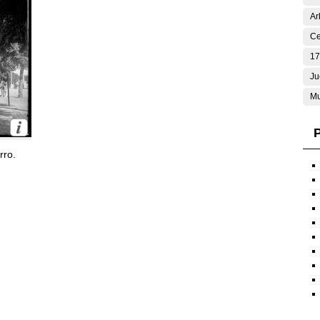
Ar
Ce
17
Ju
Mu
P
rro.