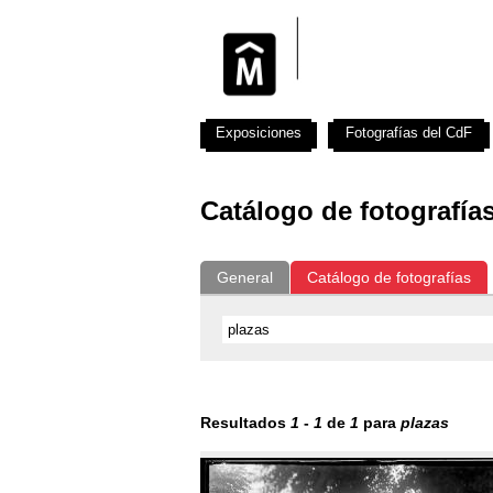
Exposiciones
Fotografías del CdF
Catálogo de fotografía
General
Catálogo de fotografías
Resultados
1
-
1
de
1
para
plazas