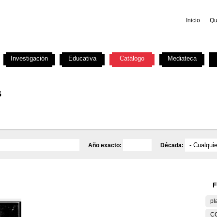
Inicio
Qu
Investigación
Educativa
Catálogo
Mediateca
s
Año exacto:
Década:
F
pl
C