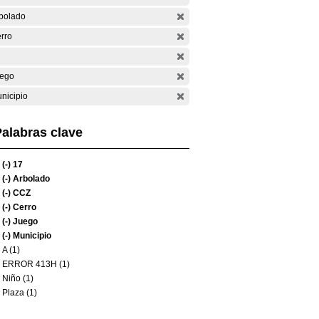
bolado
rro
ego
nicipio
alabras clave
(-)
17
(-)
Arbolado
(-)
CCZ
(-)
Cerro
(-)
Juego
(-)
Municipio
A (1)
ERROR 413H (1)
Niño (1)
Plaza (1)