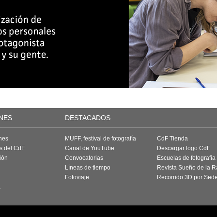
NES
DESTACADOS
nes
MUFF, festival de fotografía
CdF Tienda
as del CdF
Canal de YouTube
Descargar logo CdF
ión
Convocatorias
Escuelas de fotografía
Líneas de tiempo
Revista Sueño de la 
Fotoviaje
Recorrido 3D por Sed
a