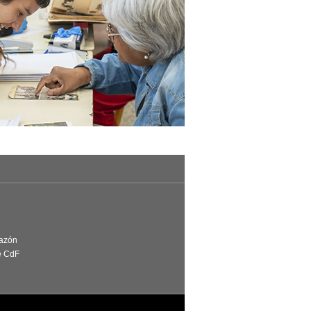
Razón
e CdF