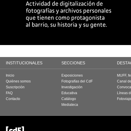
INSTITUCIONALES
SECCIONES
DESTA
Inicio
Exposiciones
MUFF, fes
Quiénes somos
Fotografías del CdF
Canal d
Suscripción
Investigación
Convoca
FAQ
Educativa
Líneas d
Contacto
Catálogo
Fotoviaj
Mediateca