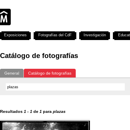
Exposiciones
Fotografías del CdF
Investigación
Educat
Catálogo de fotografías
General
Catálogo de fotografías
Resultados
1
-
1
de
1
para
plazas