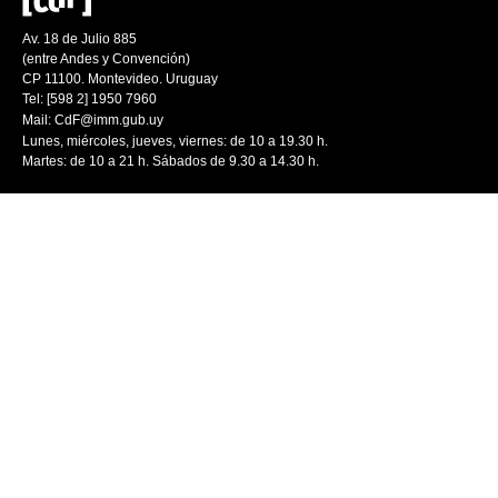
Av. 18 de Julio 885
(entre Andes y Convención)
CP 11100. Montevideo. Uruguay
Tel: [598 2] 1950 7960
Mail:
CdF@imm.gub.uy
Lunes, miércoles, jueves, viernes: de 10 a 19.30 h.
Martes: de 10 a 21 h. Sábados de 9.30 a 14.30 h.