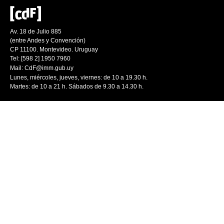
Av. 18 de Julio 885
(entre Andes y Convención)
CP 11100. Montevideo. Uruguay
Tel: [598 2] 1950 7960
Mail:
CdF@imm.gub.uy
Lunes, miércoles, jueves, viernes: de 10 a 19.30 h.
Martes: de 10 a 21 h. Sábados de 9.30 a 14.30 h.