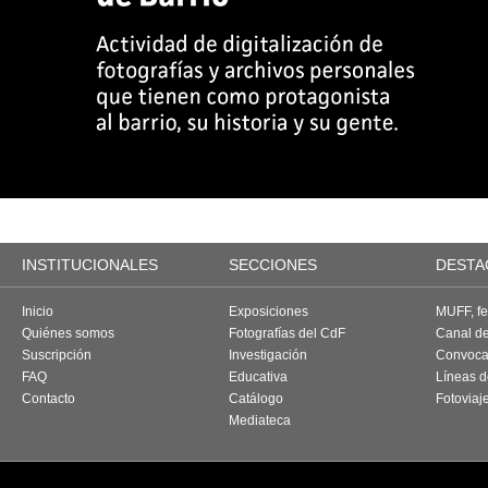
INSTITUCIONALES
SECCIONES
DESTA
Inicio
Exposiciones
MUFF, fes
Quiénes somos
Fotografías del CdF
Canal d
Suscripción
Investigación
Convoca
FAQ
Educativa
Líneas d
Contacto
Catálogo
Fotoviaj
Mediateca