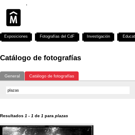
Exposiciones
Fotografías del CdF
Investigación
Educat
Catálogo de fotografías
General
Catálogo de fotografías
Resultados
1
-
1
de
1
para
plazas