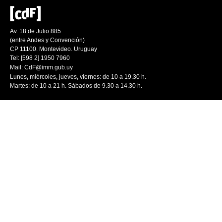
Av. 18 de Julio 885
(entre Andes y Convención)
CP 11100. Montevideo. Uruguay
Tel: [598 2] 1950 7960
Mail:
CdF@imm.gub.uy
Lunes, miércoles, jueves, viernes: de 10 a 19.30 h.
Martes: de 10 a 21 h. Sábados de 9.30 a 14.30 h.