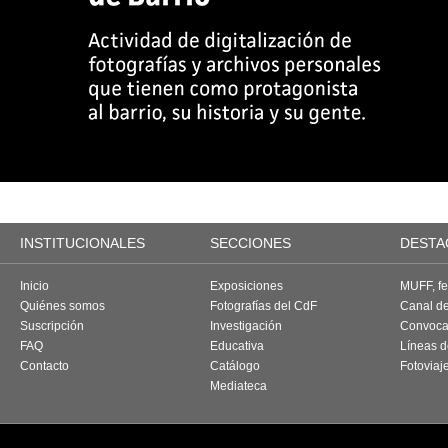
INSTITUCIONALES
SECCIONES
DESTA
Inicio
Exposiciones
MUFF, fes
Quiénes somos
Fotografías del CdF
Canal d
Suscripción
Investigación
Convoca
FAQ
Educativa
Líneas d
Contacto
Catálogo
Fotoviaj
Mediateca