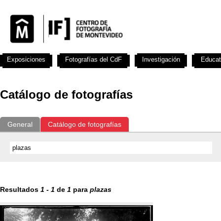
Exposiciones
Fotografías del CdF
Investigación
Educat
Catálogo de fotografías
General
Catálogo de fotografías
Resultados
1
-
1
de
1
para
plazas