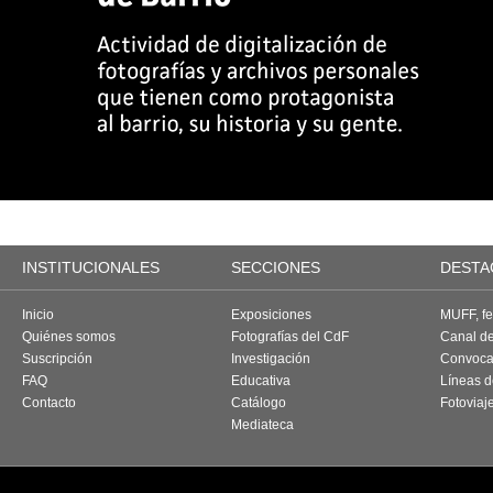
INSTITUCIONALES
SECCIONES
DESTA
Inicio
Exposiciones
MUFF, fes
Quiénes somos
Fotografías del CdF
Canal d
Suscripción
Investigación
Convoca
FAQ
Educativa
Líneas d
Contacto
Catálogo
Fotoviaj
Mediateca