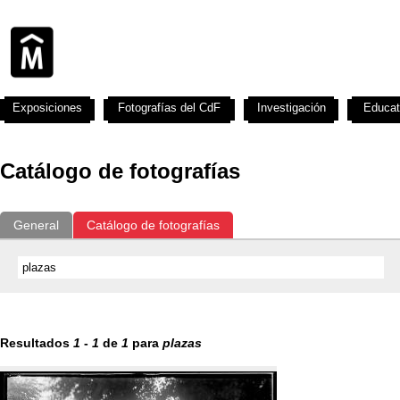
Exposiciones
Fotografías del CdF
Investigación
Educat
Catálogo de fotografías
General
Catálogo de fotografías
Resultados
1
-
1
de
1
para
plazas