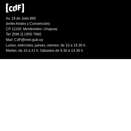
Av. 18 de Julio 885
(entre Andes y Convención)
CP 11100. Montevideo. Uruguay
Tel: [598 2] 1950 7960
Mail:
CdF@imm.gub.uy
Lunes, miércoles, jueves, viernes: de 10 a 19.30 h.
Martes: de 10 a 21 h. Sábados de 9.30 a 14.30 h.