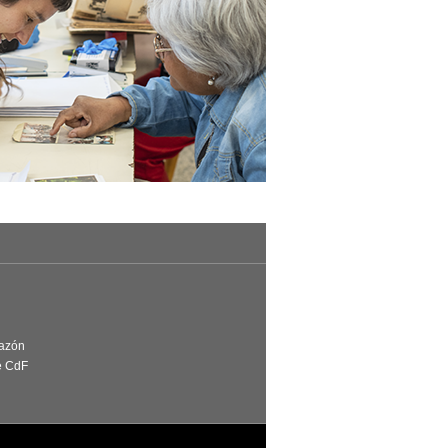
Razón
e CdF