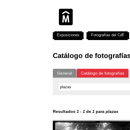
Exposiciones
Fotografías del CdF
Catálogo de fotografía
General
Catálogo de fotografías
Resultados
1
-
1
de
1
para
plazas