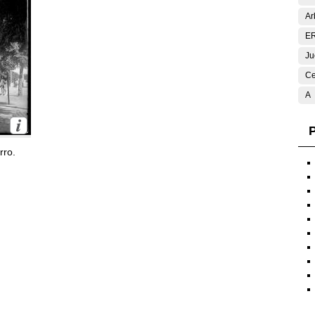
Ar
E
Ju
Ce
A
P
rro.