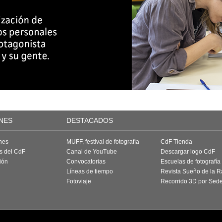
NES
DESTACADOS
nes
MUFF, festival de fotografía
CdF Tienda
as del CdF
Canal de YouTube
Descargar logo CdF
ión
Convocatorias
Escuelas de fotografía
Líneas de tiempo
Revista Sueño de la 
Fotoviaje
Recorrido 3D por Sed
a