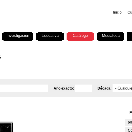
Inicio
Qu
Investigación
Educativa
Catálogo
Mediateca
s
Año exacto:
Década:
F
pl
C