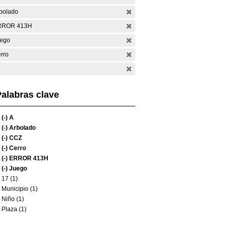
bolado
RROR 413H
ego
rro
alabras clave
(-)
A
(-)
Arbolado
(-)
CCZ
(-)
Cerro
(-)
ERROR 413H
(-)
Juego
17 (1)
Municipio (1)
Niño (1)
Plaza (1)