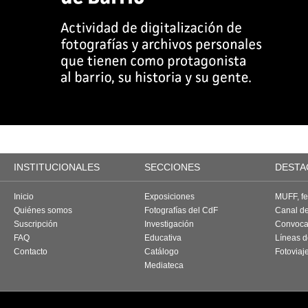
INSTITUCIONALES
SECCIONES
DESTA
Inicio
Exposiciones
MUFF, fes
Quiénes somos
Fotografías del CdF
Canal d
Suscripción
Investigación
Convoca
FAQ
Educativa
Líneas d
Contacto
Catálogo
Fotoviaj
Mediateca