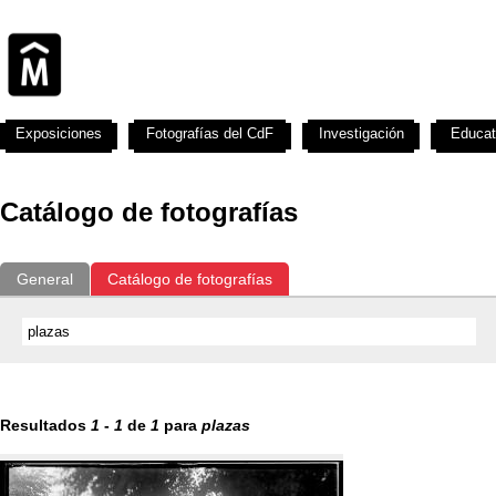
Exposiciones
Fotografías del CdF
Investigación
Educat
Catálogo de fotografías
General
Catálogo de fotografías
Resultados
1
-
1
de
1
para
plazas