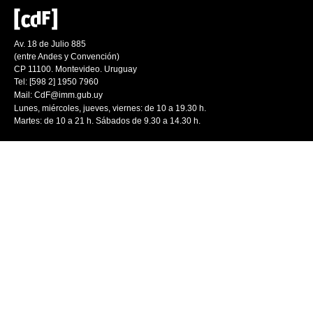
Av. 18 de Julio 885
(entre Andes y Convención)
CP 11100. Montevideo. Uruguay
Tel: [598 2] 1950 7960
Mail:
CdF@imm.gub.uy
Lunes, miércoles, jueves, viernes: de 10 a 19.30 h.
Martes: de 10 a 21 h. Sábados de 9.30 a 14.30 h.