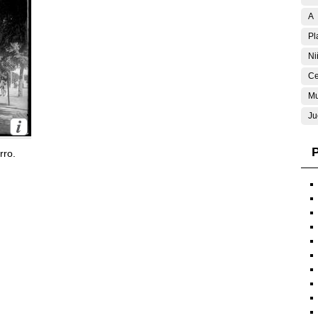
A
Pl
Ni
Ce
Mu
Ju
P
rro.