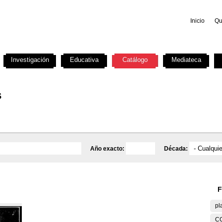
Inicio
Qu
Investigación
Educativa
Catálogo
Mediateca
s
Año exacto:
Década:
F
pl
C