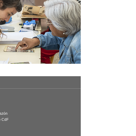
Razón
e CdF