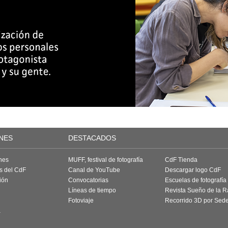
NES
DESTACADOS
nes
MUFF, festival de fotografía
CdF Tienda
as del CdF
Canal de YouTube
Descargar logo CdF
ión
Convocatorias
Escuelas de fotografía
Líneas de tiempo
Revista Sueño de la 
Fotoviaje
Recorrido 3D por Sed
a