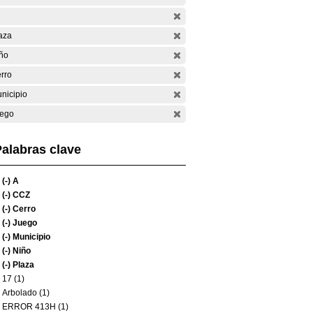
aza
ño
rro
nicipio
ego
alabras clave
(-)
A
(-)
CCZ
(-)
Cerro
(-)
Juego
(-)
Municipio
(-)
Niño
(-)
Plaza
17 (1)
Arbolado (1)
ERROR 413H (1)