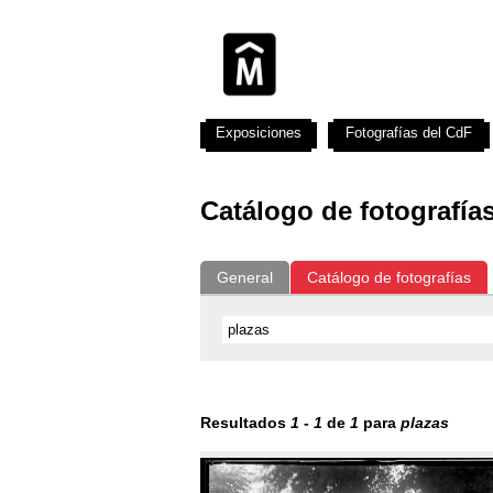
Exposiciones
Fotografías del CdF
Catálogo de fotografía
General
Catálogo de fotografías
Resultados
1
-
1
de
1
para
plazas