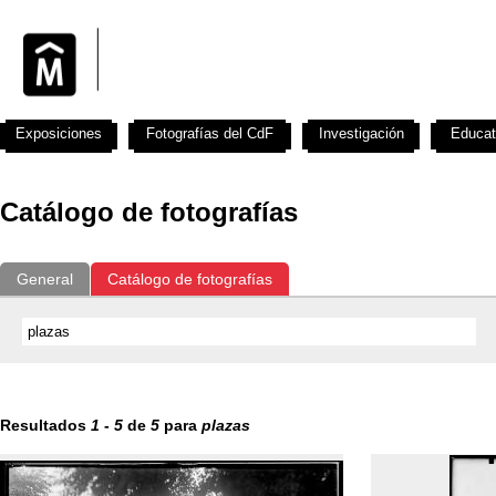
Exposiciones
Fotografías del CdF
Investigación
Educat
Catálogo de fotografías
General
Catálogo de fotografías
Resultados
1
-
5
de
5
para
plazas