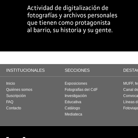
INSTITUCIONALES
SECCIONES
DESTA
Inicio
Exposiciones
MUFF, fes
Quiénes somos
Fotografías del CdF
Canal d
Suscripción
Investigación
Convoca
FAQ
Educativa
Líneas d
Contacto
Catálogo
Fotoviaj
Mediateca