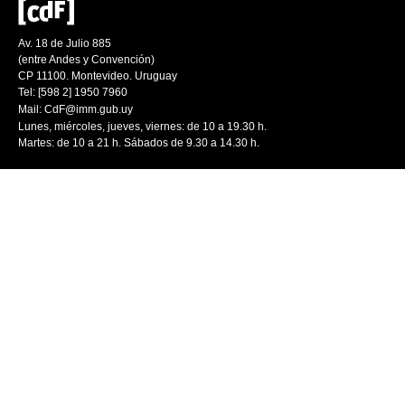
Av. 18 de Julio 885
(entre Andes y Convención)
CP 11100. Montevideo. Uruguay
Tel: [598 2] 1950 7960
Mail:
CdF@imm.gub.uy
Lunes, miércoles, jueves, viernes: de 10 a 19.30 h.
Martes: de 10 a 21 h. Sábados de 9.30 a 14.30 h.