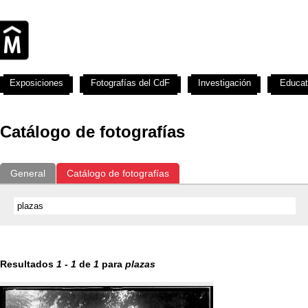
Exposiciones
Fotografías del CdF
Investigación
Educat
Catálogo de fotografías
General
Catálogo de fotografías
Resultados
1
-
1
de
1
para
plazas