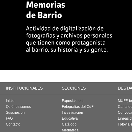
INSTITUCIONALES
SECCIONES
DESTA
Inicio
Exposiciones
MUFF, fes
Quiénes somos
Fotografías del CdF
Canal d
Suscripción
Investigación
Convoca
FAQ
Educativa
Líneas d
Contacto
Catálogo
Fotoviaj
Mediateca