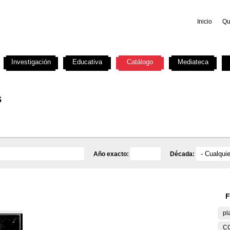
Inicio
Qu
Investigación
Educativa
Catálogo
Mediateca
s
Año exacto:
Década:
F
pl
C