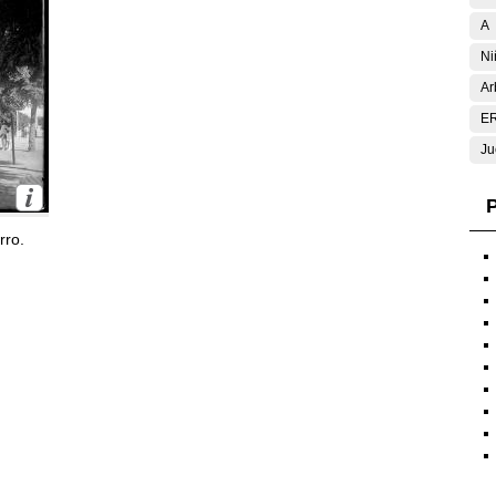
A
Ni
Ar
E
Ju
P
rro.