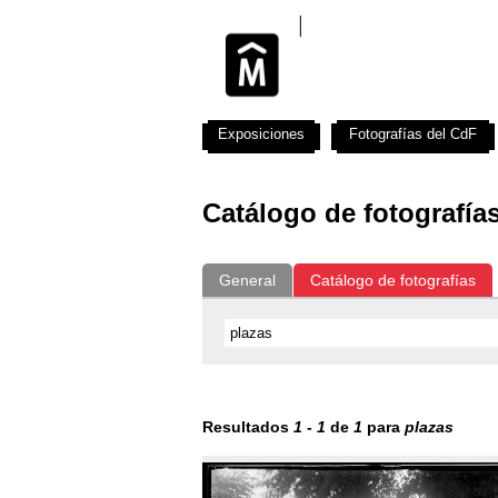
Exposiciones
Fotografías del CdF
Catálogo de fotografía
General
Catálogo de fotografías
Resultados
1
-
1
de
1
para
plazas