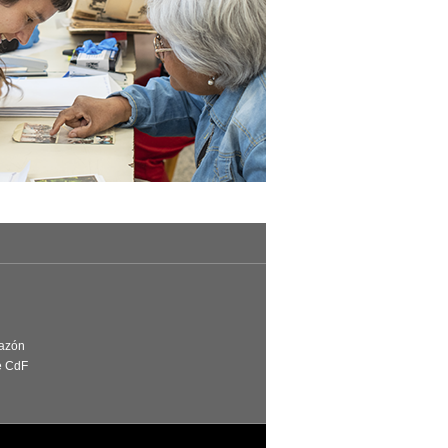
Razón
e CdF