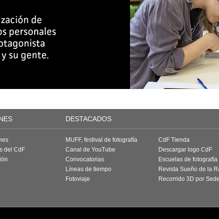
NES
DESTACADOS
nes
MUFF, festival de fotografía
CdF Tienda
as del CdF
Canal de YouTube
Descargar logo CdF
ión
Convocatorias
Escuelas de fotografía
Líneas de tiempo
Revista Sueño de la 
Fotoviaje
Recorrido 3D por Sed
a