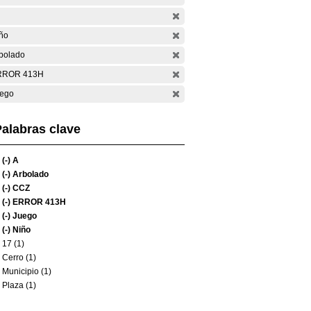
ño
bolado
RROR 413H
ego
alabras clave
(-)
A
(-)
Arbolado
(-)
CCZ
(-)
ERROR 413H
(-)
Juego
(-)
Niño
17 (1)
Cerro (1)
Municipio (1)
Plaza (1)