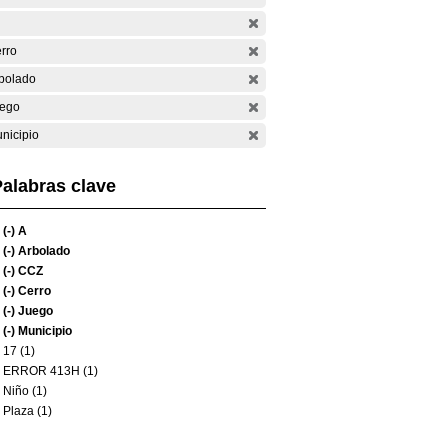
rro
bolado
ego
nicipio
alabras clave
(-)
A
(-)
Arbolado
(-)
CCZ
(-)
Cerro
(-)
Juego
(-)
Municipio
17 (1)
ERROR 413H (1)
Niño (1)
Plaza (1)