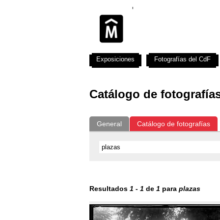
Exposiciones
Fotografías del CdF
Catálogo de fotografía
General
Catálogo de fotografías
Resultados
1
-
1
de
1
para
plazas