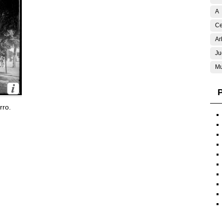
A
Ce
Ar
Ju
Mu
P
rro.