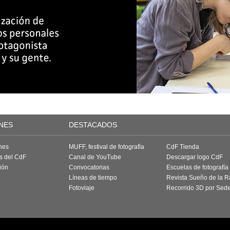
NES
DESTACADOS
nes
MUFF, festival de fotografía
CdF Tienda
as del CdF
Canal de YouTube
Descargar logo CdF
ión
Convocatorias
Escuelas de fotografía
Líneas de tiempo
Revista Sueño de la 
Fotoviaje
Recorrido 3D por Sed
a