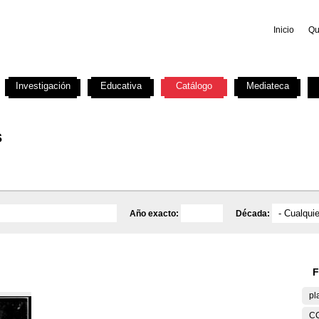
Inicio
Qu
Investigación
Educativa
Catálogo
Mediateca
s
Año exacto:
Década:
F
pl
C