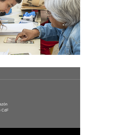
Razón
e CdF