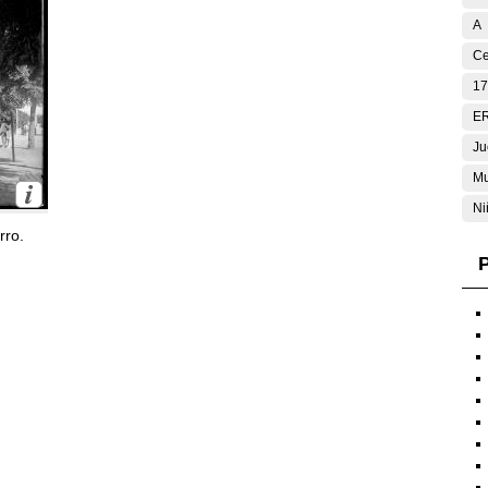
A
Ce
17
E
Ju
Mu
Ni
rro.
P