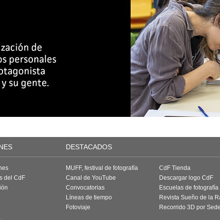
NES
DESTACADOS
nes
MUFF, festival de fotografía
CdF Tienda
as del CdF
Canal de YouTube
Descargar logo CdF
ión
Convocatorias
Escuelas de fotografía
Líneas de tiempo
Revista Sueño de la 
Fotoviaje
Recorrido 3D por Sed
a