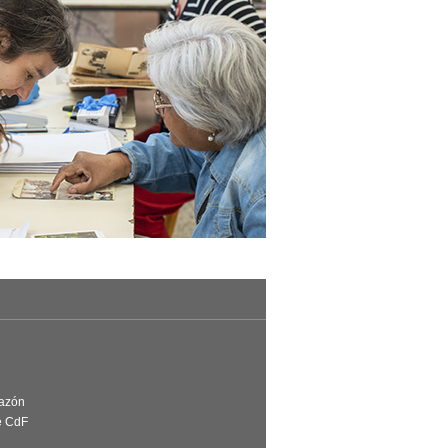
Razón
e CdF