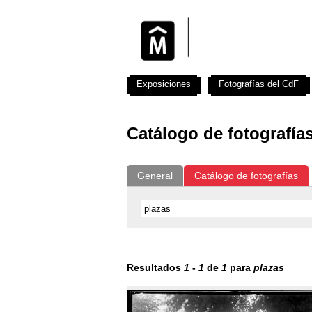
Exposiciones
Fotografías del CdF
Catálogo de fotografía
General
Catálogo de fotografías
Resultados
1
-
1
de
1
para
plazas