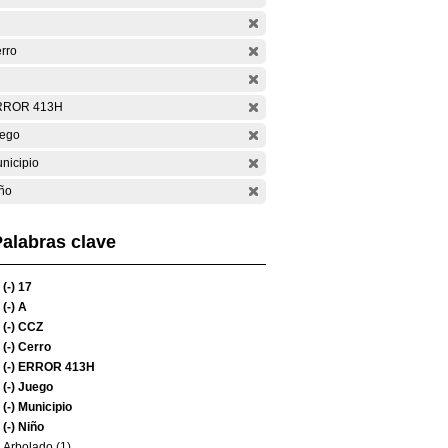
rro
RROR 413H
ego
nicipio
ño
alabras clave
(-)
17
(-)
A
(-)
CCZ
(-)
Cerro
(-)
ERROR 413H
(-)
Juego
(-)
Municipio
(-)
Niño
Arbolado (1)