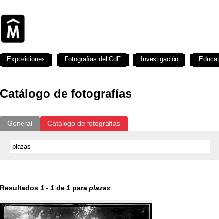
Exposiciones
Fotografías del CdF
Investigación
Educat
Catálogo de fotografías
General
Catálogo de fotografías
Resultados
1
-
1
de
1
para
plazas