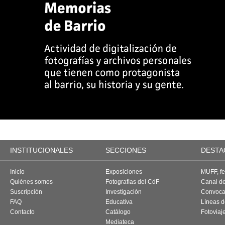
INSTITUCIONALES
SECCIONES
DESTA
Inicio
Exposiciones
MUFF, fes
Quiénes somos
Fotografías del CdF
Canal d
Suscripción
Investigación
Convoca
FAQ
Educativa
Líneas d
Contacto
Catálogo
Fotoviaj
Mediateca