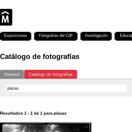
Exposiciones
Fotografías del CdF
Investigación
Educat
Catálogo de fotografías
General
Catálogo de fotografías
Resultados
1
-
1
de
1
para
plazas