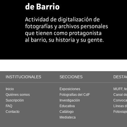
INSTITUCIONALES
SECCIONES
DESTA
Inicio
Exposiciones
MUFF, fes
Quiénes somos
Fotografías del CdF
Canal d
Suscripción
Investigación
Convoca
FAQ
Educativa
Líneas d
Contacto
Catálogo
Fotoviaj
Mediateca