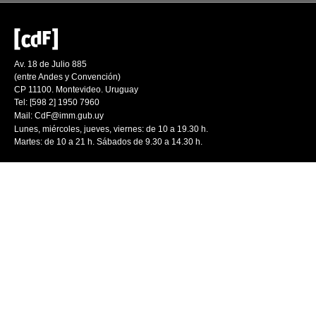
Av. 18 de Julio 885
(entre Andes y Convención)
CP 11100. Montevideo. Uruguay
Tel: [598 2] 1950 7960
Mail:
CdF@imm.gub.uy
Lunes, miércoles, jueves, viernes: de 10 a 19.30 h.
Martes: de 10 a 21 h. Sábados de 9.30 a 14.30 h.