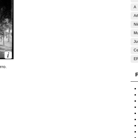
A
Ar
Ni
Mu
Ju
Ce
E
rro.
P