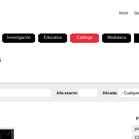
Inicio
Qu
Investigación
Educativa
Catálogo
Mediateca
s
Año exacto:
Década:
F
pl
C