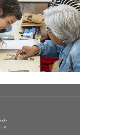
Razón
e CdF