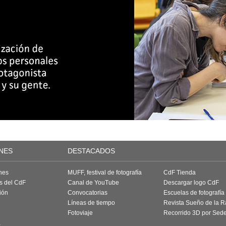
NES
DESTACADOS
nes
MUFF, festival de fotografía
CdF Tienda
as del CdF
Canal de YouTube
Descargar logo CdF
ión
Convocatorias
Escuelas de fotografía
Líneas de tiempo
Revista Sueño de la 
Fotoviaje
Recorrido 3D por Sed
a