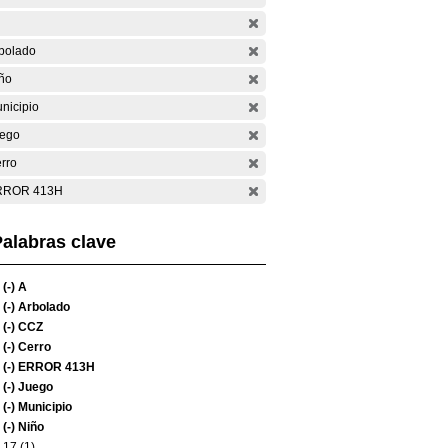
bolado
ño
nicipio
ego
rro
RROR 413H
alabras clave
(-)
A
(-)
Arbolado
(-)
CCZ
(-)
Cerro
(-)
ERROR 413H
(-)
Juego
(-)
Municipio
(-)
Niño
17 (1)