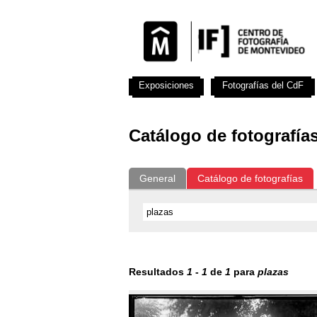
Exposiciones
Fotografías del CdF
Catálogo de fotografía
General
Catálogo de fotografías
Resultados
1
-
1
de
1
para
plazas