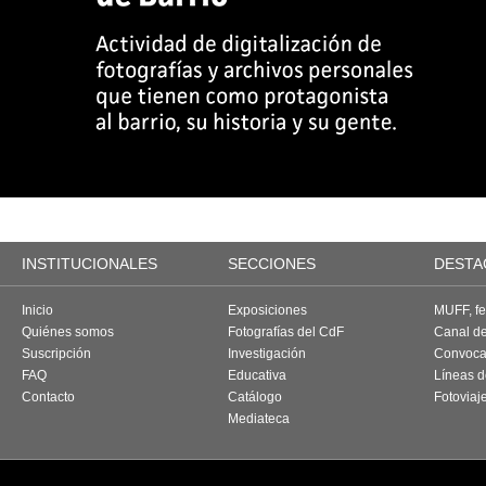
INSTITUCIONALES
SECCIONES
DESTA
Inicio
Exposiciones
MUFF, fes
Quiénes somos
Fotografías del CdF
Canal d
Suscripción
Investigación
Convoca
FAQ
Educativa
Líneas d
Contacto
Catálogo
Fotoviaj
Mediateca