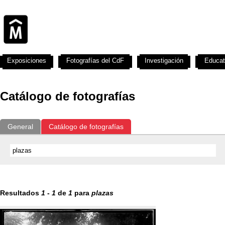
Exposiciones
Fotografías del CdF
Investigación
Educat
Catálogo de fotografías
General
Catálogo de fotografías
Resultados
1
-
1
de
1
para
plazas