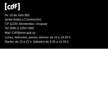
Av. 18 de Julio 885
(entre Andes y Convención)
CP 11100. Montevideo. Uruguay
Tel: [598 2] 1950 7960
Mail:
CdF@imm.gub.uy
Lunes, miércoles, jueves, viernes: de 10 a 19.30 h.
Martes: de 10 a 21 h. Sábados de 9.30 a 14.30 h.