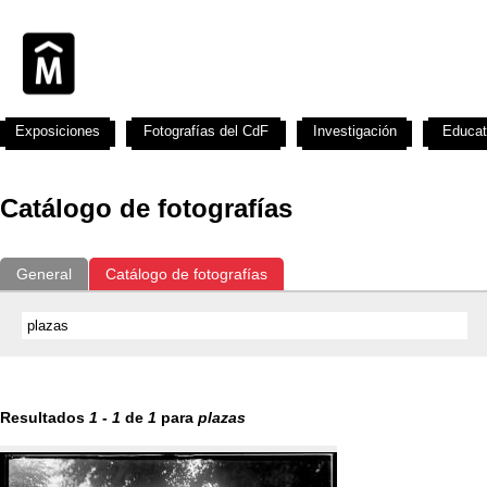
Exposiciones
Fotografías del CdF
Investigación
Educat
Catálogo de fotografías
General
Catálogo de fotografías
Resultados
1
-
1
de
1
para
plazas