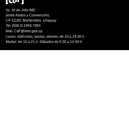
Av. 18 de Julio 885
(entre Andes y Convención)
CP 11100. Montevideo. Uruguay
Tel: [598 2] 1950 7960
Mail:
CdF@imm.gub.uy
Lunes, miércoles, jueves, viernes: de 10 a 19.30 h.
Martes: de 10 a 21 h. Sábados de 9.30 a 14.30 h.