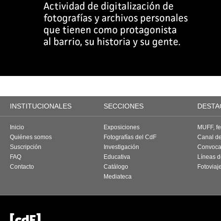
INSTITUCIONALES
SECCIONES
DESTA
Inicio
Exposiciones
MUFF, fes
Quiénes somos
Fotografías del CdF
Canal d
Suscripción
Investigación
Convoca
FAQ
Educativa
Líneas d
Contacto
Catálogo
Fotoviaj
Mediateca