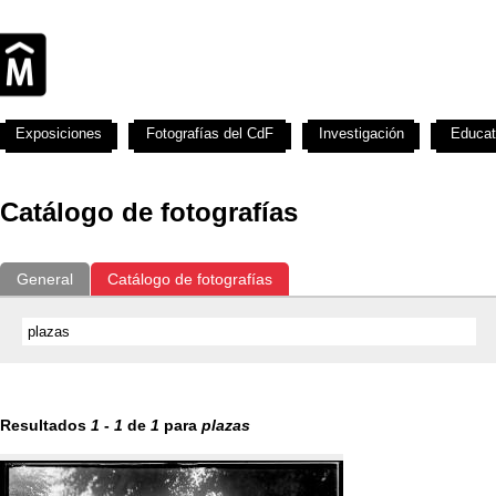
Exposiciones
Fotografías del CdF
Investigación
Educat
Catálogo de fotografías
General
Catálogo de fotografías
Resultados
1
-
1
de
1
para
plazas