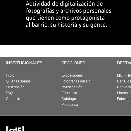
INSTITUCIONALES
SECCIONES
DESTA
Inicio
Exposiciones
MUFF, fes
Quiénes somos
Fotografías del CdF
Canal d
Suscripción
Investigación
Convoca
FAQ
Educativa
Líneas d
Contacto
Catálogo
Fotoviaj
Mediateca