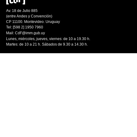
Av. 18 de Julio 885
(entre Andes y Convención)
CP 11100. Montevideo. Uruguay
Tel: [598 2] 1950 7960
Mail:
CdF@imm.gub.uy
Lunes, miércoles, jueves, viernes: de 10 a 19.30 h.
Martes: de 10 a 21 h. Sábados de 9.30 a 14.30 h.