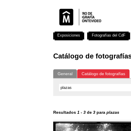
Exposiciones
Fotografías del CdF
Catálogo de fotografía
General
Catálogo de fotografías
Resultados
1
-
3
de
3
para
plazas