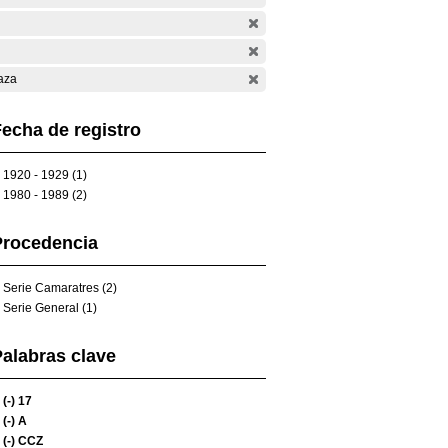
aza
echa de registro
1920 - 1929 (1)
1980 - 1989 (2)
Procedencia
Serie Camaratres (2)
Serie General (1)
alabras clave
(-)
17
(-)
A
(-)
CCZ