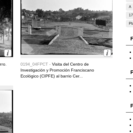
A
17
Pl
F
rro.
0194_04FPCT -
Visita del Centro de
Investigación y Promoción Franciscano
Ecológico (CIPFE) al barrio Cer...
P