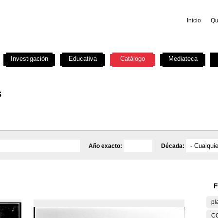
Inicio
Qu
Investigación
Educativa
Catálogo
Mediateca
s
Año exacto:
Década:
F
pl
C