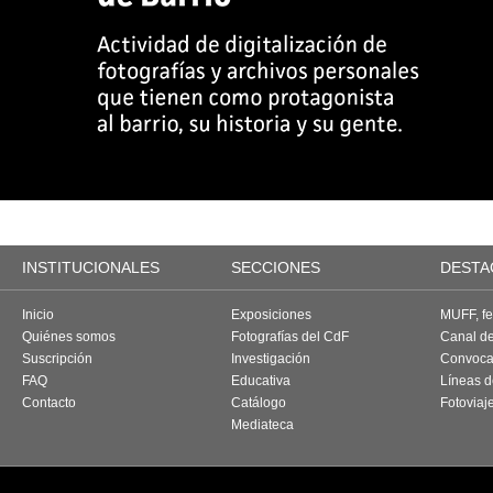
INSTITUCIONALES
SECCIONES
DESTA
Inicio
Exposiciones
MUFF, fes
Quiénes somos
Fotografías del CdF
Canal d
Suscripción
Investigación
Convoca
FAQ
Educativa
Líneas d
Contacto
Catálogo
Fotoviaj
Mediateca