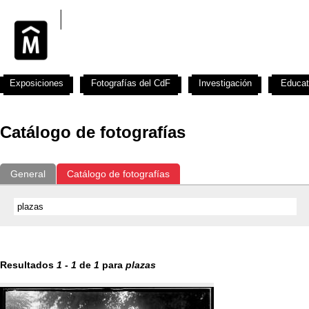
Exposiciones
Fotografías del CdF
Investigación
Educat
Catálogo de fotografías
General
Catálogo de fotografías
Resultados
1
-
1
de
1
para
plazas