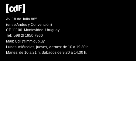
Av. 18 de Julio 885
(entre Andes y Convención)
CP 11100. Montevideo. Uruguay
Tel: [598 2] 1950 7960
Mail:
CdF@imm.gub.uy
Lunes, miércoles, jueves, viernes: de 10 a 19.30 h.
Martes: de 10 a 21 h. Sábados de 9.30 a 14.30 h.