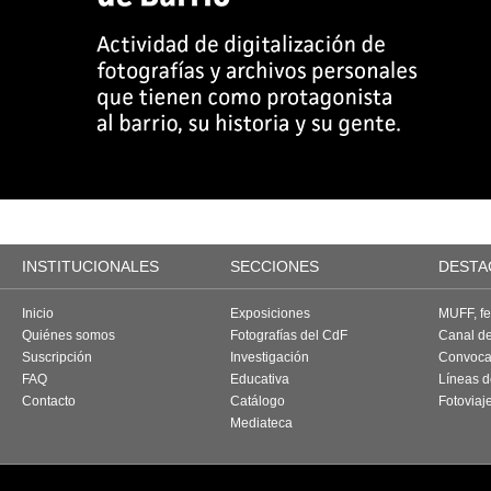
INSTITUCIONALES
SECCIONES
DESTA
Inicio
Exposiciones
MUFF, fes
Quiénes somos
Fotografías del CdF
Canal d
Suscripción
Investigación
Convoca
FAQ
Educativa
Líneas d
Contacto
Catálogo
Fotoviaj
Mediateca