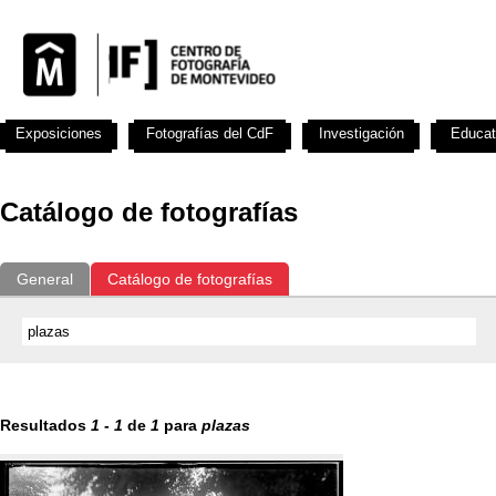
Exposiciones
Fotografías del CdF
Investigación
Educat
Catálogo de fotografías
General
Catálogo de fotografías
Resultados
1
-
1
de
1
para
plazas