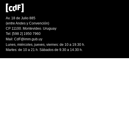
Av. 18 de Julio 885
(entre Andes y Convención)
CP 11100. Montevideo. Uruguay
Tel: [598 2] 1950 7960
Mail:
CdF@imm.gub.uy
Lunes, miércoles, jueves, viernes: de 10 a 19.30 h.
Martes: de 10 a 21 h. Sábados de 9.30 a 14.30 h.