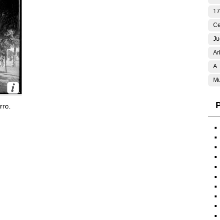
17
Ce
Ju
Ar
A
Mu
P
rro.