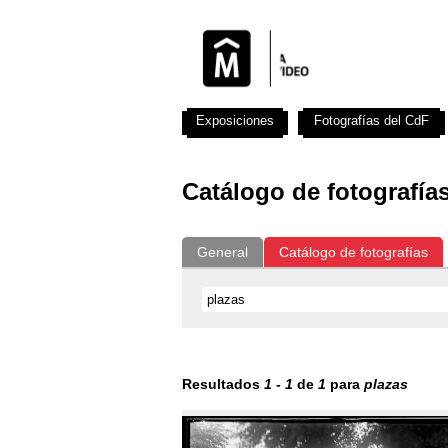
Exposiciones
Fotografías del CdF
Catálogo de fotografía
General
Catálogo de fotografías
Resultados
1
-
1
de
1
para
plazas