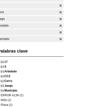
rro
ego
bolado
nicipio
alabras clave
(-)
17
(-)
A
(-)
Arbolado
(-)
CCZ
(-)
Cerro
(-)
Juego
(-)
Municipio
ERROR 413H (1)
Niño (1)
Plaza (1)