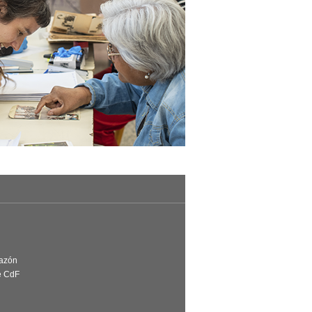
Razón
e CdF