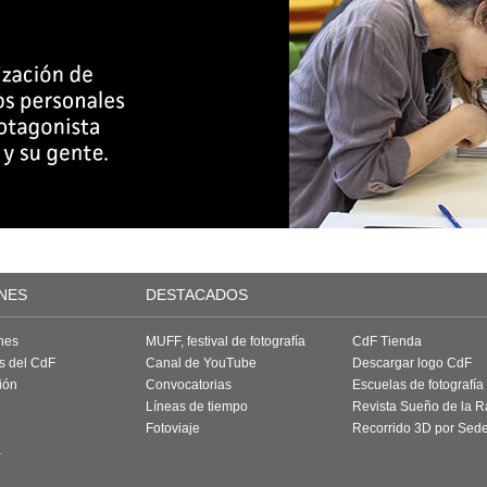
NES
DESTACADOS
nes
MUFF, festival de fotografía
CdF Tienda
as del CdF
Canal de YouTube
Descargar logo CdF
ión
Convocatorias
Escuelas de fotografía
Líneas de tiempo
Revista Sueño de la 
Fotoviaje
Recorrido 3D por Sed
a