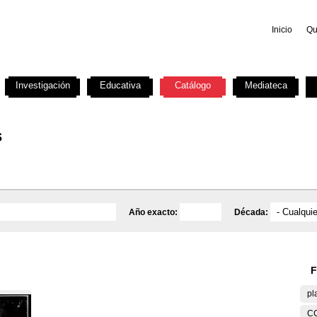
Inicio
Qu
Investigación
Educativa
Catálogo
Mediateca
s
Año exacto:
Década:
F
pl
C