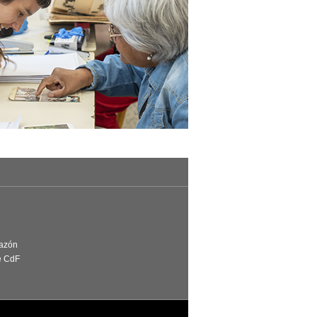
Razón
e CdF