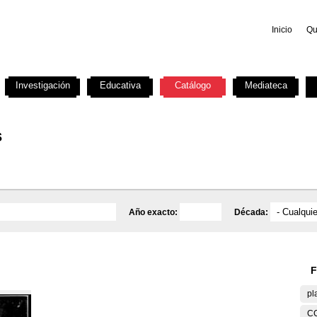
Inicio
Qu
Investigación
Educativa
Catálogo
Mediateca
s
Año exacto:
Década:
F
pl
C