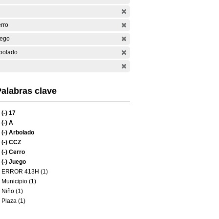
rro
ego
bolado
alabras clave
(-)
17
(-)
A
(-)
Arbolado
(-)
CCZ
(-)
Cerro
(-)
Juego
ERROR 413H (1)
Municipio (1)
Niño (1)
Plaza (1)