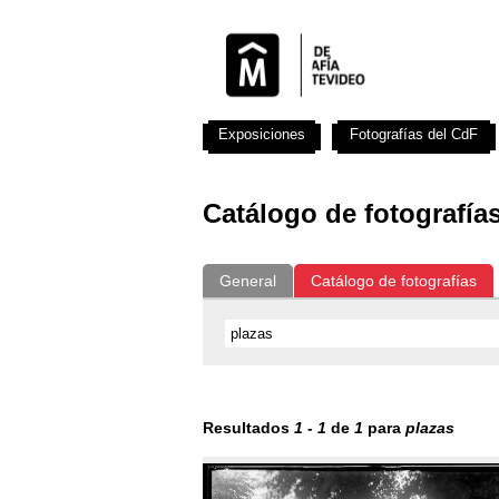
Exposiciones
Fotografías del CdF
Catálogo de fotografía
General
Catálogo de fotografías
Resultados
1
-
1
de
1
para
plazas