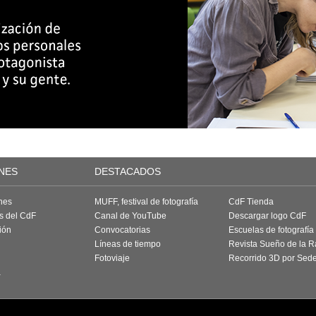
NES
DESTACADOS
nes
MUFF, festival de fotografía
CdF Tienda
as del CdF
Canal de YouTube
Descargar logo CdF
ión
Convocatorias
Escuelas de fotografía
Líneas de tiempo
Revista Sueño de la 
Fotoviaje
Recorrido 3D por Sed
a