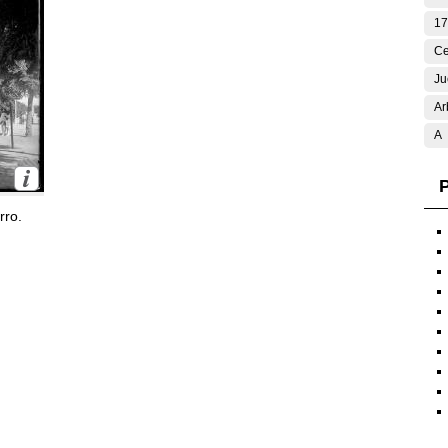
17
Ce
Ju
Ar
A
P
rro.