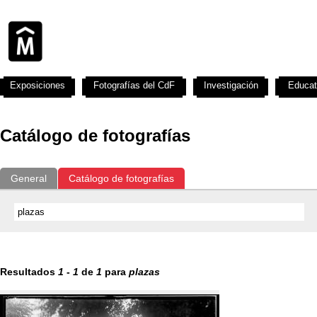
Exposiciones
Fotografías del CdF
Investigación
Educat
Catálogo de fotografías
General
Catálogo de fotografías
Resultados
1
-
1
de
1
para
plazas