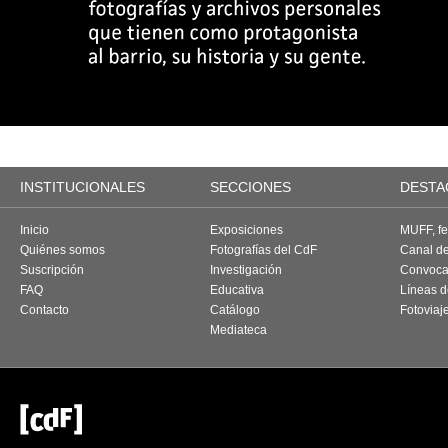
INSTITUCIONALES
SECCIONES
DESTA
Inicio
Exposiciones
MUFF, fes
Quiénes somos
Fotografías del CdF
Canal d
Suscripción
Investigación
Convoca
FAQ
Educativa
Líneas d
Contacto
Catálogo
Fotoviaj
Mediateca