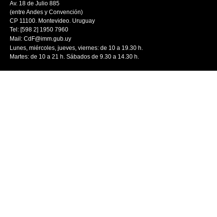
Av. 18 de Julio 885
(entre Andes y Convención)
CP 11100. Montevideo. Uruguay
Tel: [598 2] 1950 7960
Mail:
CdF@imm.gub.uy
Lunes, miércoles, jueves, viernes: de 10 a 19.30 h.
Martes: de 10 a 21 h. Sábados de 9.30 a 14.30 h.