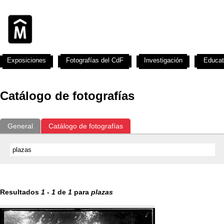
Exposiciones
Fotografías del CdF
Investigación
Educat
Catálogo de fotografías
General
Catálogo de fotografías
Resultados
1
-
1
de
1
para
plazas