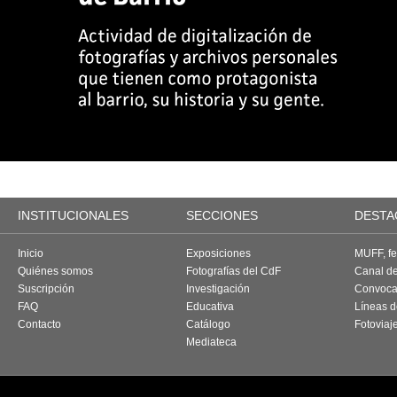
INSTITUCIONALES
SECCIONES
DESTA
Inicio
Exposiciones
MUFF, fes
Quiénes somos
Fotografías del CdF
Canal d
Suscripción
Investigación
Convoca
FAQ
Educativa
Líneas d
Contacto
Catálogo
Fotoviaj
Mediateca