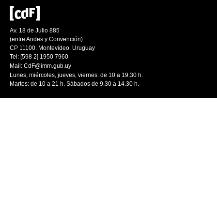
Av. 18 de Julio 885
(entre Andes y Convención)
CP 11100. Montevideo. Uruguay
Tel: [598 2] 1950 7960
Mail:
CdF@imm.gub.uy
Lunes, miércoles, jueves, viernes: de 10 a 19.30 h.
Martes: de 10 a 21 h. Sábados de 9.30 a 14.30 h.