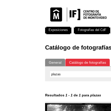
Exposiciones
Fotografías del CdF
Catálogo de fotografía
General
Catálogo de fotografías
Resultados
1
-
1
de
1
para
plazas