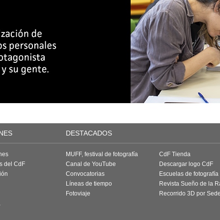
NES
DESTACADOS
nes
MUFF, festival de fotografía
CdF Tienda
as del CdF
Canal de YouTube
Descargar logo CdF
ión
Convocatorias
Escuelas de fotografía
Líneas de tiempo
Revista Sueño de la 
Fotoviaje
Recorrido 3D por Sed
a