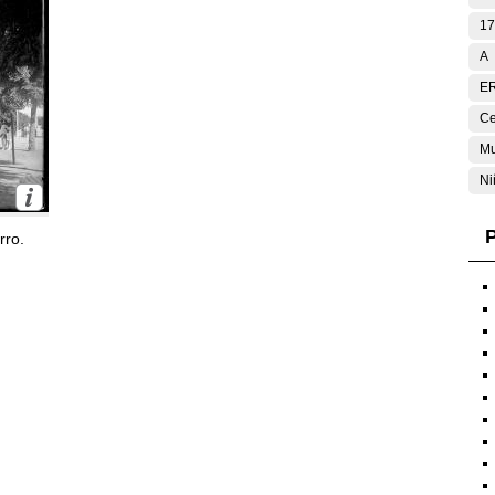
17
A
E
Ce
Mu
Ni
P
rro.