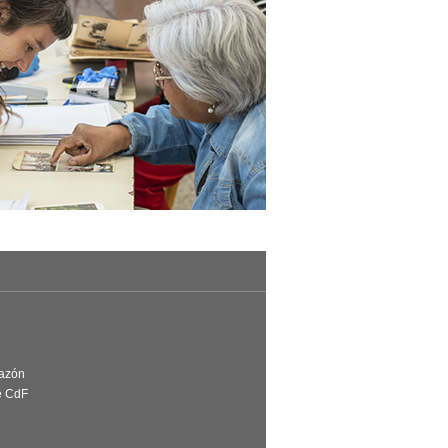
Razón
e CdF