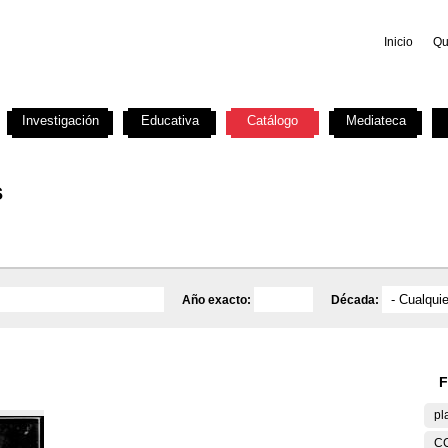
Inicio
Qu
Investigación
Educativa
Catálogo
Mediateca
s
Año exacto:
Década:
F
pl
C