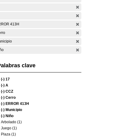
RROR 413H
rro
nicipio
ño
alabras clave
(-)
17
(-)
A
(-)
CCZ
(-)
Cerro
(-)
ERROR 413H
(-)
Municipio
(-)
Niño
Arbolado (1)
Juego (1)
Plaza (1)