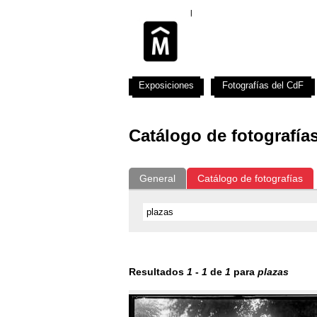
Exposiciones
Fotografías del CdF
Catálogo de fotografía
General
Catálogo de fotografías
Resultados
1
-
1
de
1
para
plazas