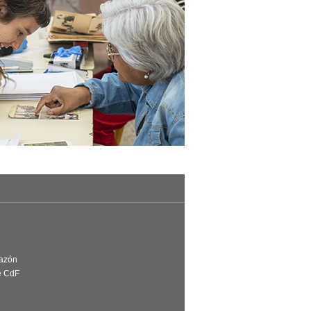
Razón
e CdF