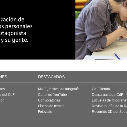
NES
DESTACADOS
nes
MUFF, festival de fotografía
CdF Tienda
as del CdF
Canal de YouTube
Descargar logo CdF
ión
Convocatorias
Escuelas de fotografía
Líneas de tiempo
Revista Sueño de la 
Fotoviaje
Recorrido 3D por Sed
a