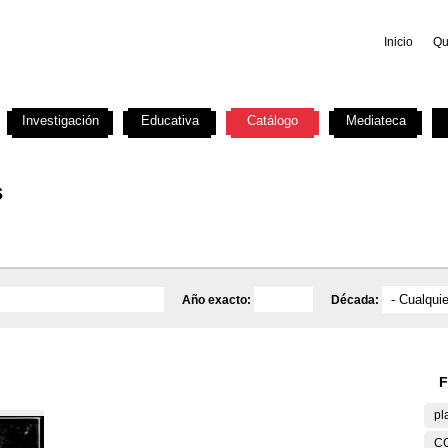
Inicio
Qu
Investigación
Educativa
Catálogo
Mediateca
s
Año exacto:
Década:
F
pl
C