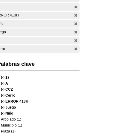
RROR 413H
ño
ego
rro
alabras clave
(-)
17
(-)
A
(-)
CCZ
(-)
Cerro
(-)
ERROR 413H
(-)
Juego
(-)
Niño
Arbolado (1)
Municipio (1)
Plaza (1)