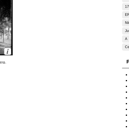
17
E
Ni
Ju
A
Ce
P
rro.