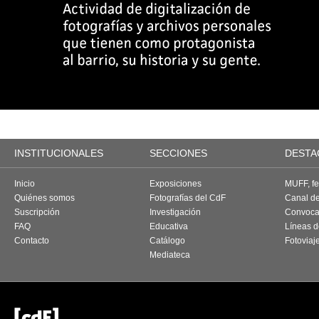
INSTITUCIONALES
SECCIONES
DESTA
Inicio
Exposiciones
MUFF, fes
Quiénes somos
Fotografías del CdF
Canal d
Suscripción
Investigación
Convoca
FAQ
Educativa
Líneas d
Contacto
Catálogo
Fotoviaj
Mediateca