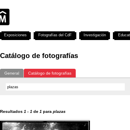
Exposiciones
Fotografías del CdF
Investigación
Educat
Catálogo de fotografías
General
Catálogo de fotografías
Resultados
1
-
1
de
1
para
plazas