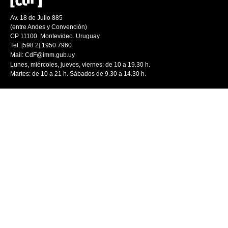
Av. 18 de Julio 885
(entre Andes y Convención)
CP 11100. Montevideo. Uruguay
Tel: [598 2] 1950 7960
Mail:
CdF@imm.gub.uy
Lunes, miércoles, jueves, viernes: de 10 a 19.30 h.
Martes: de 10 a 21 h. Sábados de 9.30 a 14.30 h.