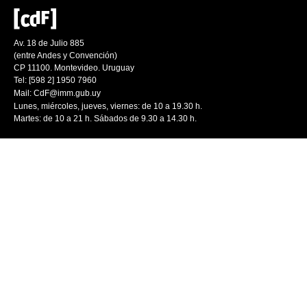
Av. 18 de Julio 885
(entre Andes y Convención)
CP 11100. Montevideo. Uruguay
Tel: [598 2] 1950 7960
Mail:
CdF@imm.gub.uy
Lunes, miércoles, jueves, viernes: de 10 a 19.30 h.
Martes: de 10 a 21 h. Sábados de 9.30 a 14.30 h.