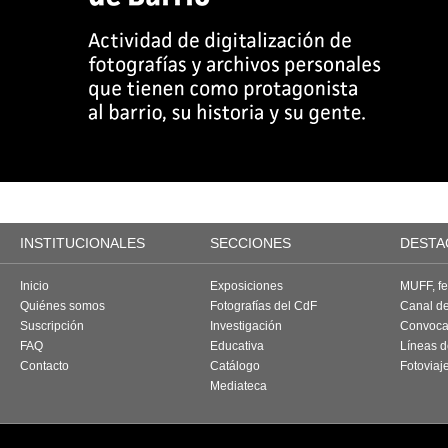
INSTITUCIONALES
SECCIONES
DESTA
Inicio
Exposiciones
MUFF, fes
Quiénes somos
Fotografías del CdF
Canal d
Suscripción
Investigación
Convoca
FAQ
Educativa
Líneas d
Contacto
Catálogo
Fotoviaj
Mediateca