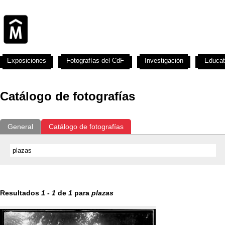
Exposiciones
Fotografías del CdF
Investigación
Educat
Catálogo de fotografías
General
Catálogo de fotografías
Resultados
1
-
1
de
1
para
plazas