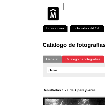
Exposiciones
Fotografías del CdF
Catálogo de fotografía
General
Catálogo de fotografías
Resultados
1
-
1
de
1
para
plazas