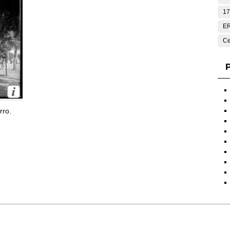
17
E
Ce
P
rro.