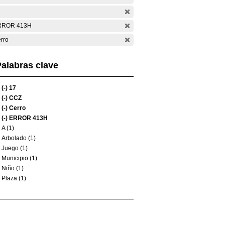
RROR 413H
rro
alabras clave
(-)
17
(-)
CCZ
(-)
Cerro
(-)
ERROR 413H
A (1)
Arbolado (1)
Juego (1)
Municipio (1)
Niño (1)
Plaza (1)