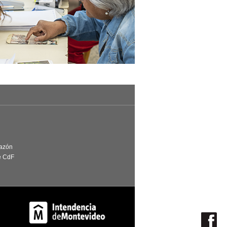
Razón
e CdF