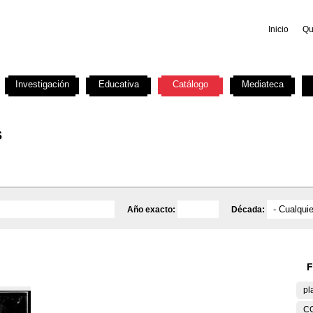
Inicio
Qu
Investigación
Educativa
Catálogo
Mediateca
s
Año exacto:
Década:
F
pl
C