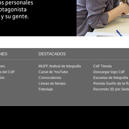
NES
DESTACADOS
nes
MUFF, festival de fotografía
CdF Tienda
as del CdF
Canal de YouTube
Descargar logo CdF
ión
Convocatorias
Escuelas de fotografía
Líneas de tiempo
Revista Sueño de la 
Fotoviaje
Recorrido 3D por Sed
a