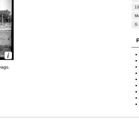
13
Mu
G
P
yago.