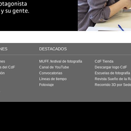
NES
DESTACADOS
nes
MUFF, festival de fotografía
CdF Tienda
as del CdF
Canal de YouTube
Descargar logo CdF
ión
Convocatorias
Escuelas de fotografía
Líneas de tiempo
Revista Sueño de la 
Fotoviaje
Recorrido 3D por Sed
a