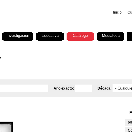
Inicio
Qu
Investigación
Educativa
Catálogo
Mediateca
s
Año exacto:
Década:
F
pl
C