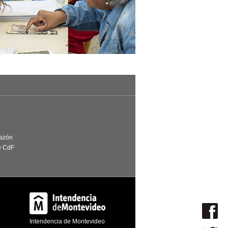
Razón
e CdF
Intendencia de Montevideo