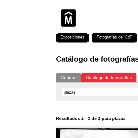
Exposiciones
Fotografías del CdF
Catálogo de fotografía
General
Catálogo de fotografías
Resultados
1
-
1
de
1
para
plazas