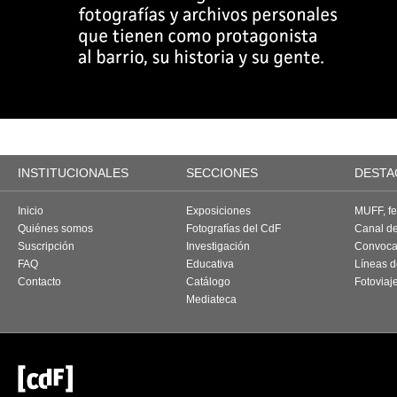
INSTITUCIONALES
SECCIONES
DESTA
Inicio
Exposiciones
MUFF, fes
Quiénes somos
Fotografías del CdF
Canal d
Suscripción
Investigación
Convoca
FAQ
Educativa
Líneas d
Contacto
Catálogo
Fotoviaj
Mediateca