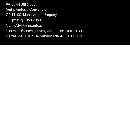
Av. 18 de Julio 885
(entre Andes y Convención)
CP 11100. Montevideo. Uruguay
Tel: [598 2] 1950 7960
Mail:
CdF@imm.gub.uy
Lunes, miércoles, jueves, viernes: de 10 a 19.30 h.
Martes: de 10 a 21 h. Sábados de 9.30 a 14.30 h.