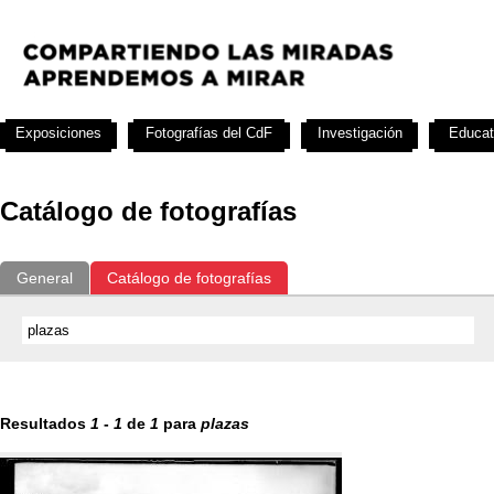
Exposiciones
Fotografías del CdF
Investigación
Educat
Catálogo de fotografías
General
Catálogo de fotografías
Resultados
1
-
1
de
1
para
plazas