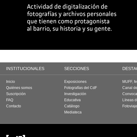
INSTITUCIONALES
SECCIONES
DESTA
Inicio
Exposiciones
MUFF, fes
Quiénes somos
Fotografías del CdF
Canal d
Suscripción
Investigación
Convoca
FAQ
Educativa
Líneas d
Contacto
Catálogo
Fotoviaj
Mediateca