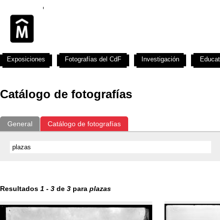
Exposiciones
Fotografías del CdF
Investigación
Educat
Catálogo de fotografías
General
Catálogo de fotografías
Resultados
1
-
3
de
3
para
plazas