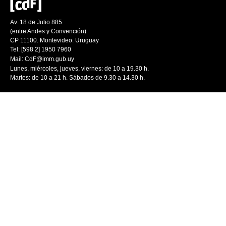
Av. 18 de Julio 885
(entre Andes y Convención)
CP 11100. Montevideo. Uruguay
Tel: [598 2] 1950 7960
Mail:
CdF@imm.gub.uy
Lunes, miércoles, jueves, viernes: de 10 a 19.30 h.
Martes: de 10 a 21 h. Sábados de 9.30 a 14.30 h.