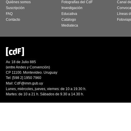
Quiénes somos
Fotografías del CdF
Canal d
Suscripción
Investigación
Convoca
FAQ
Educativa
Líneas d
Contacto
Catálogo
Fotoviaj
Mediateca
Av. 18 de Julio 885
(entre Andes y Convención)
CP 11100. Montevideo. Uruguay
Tel: [598 2] 1950 7960
Mail:
CdF@imm.gub.uy
Lunes, miércoles, jueves, viernes: de 10 a 19.30 h.
Martes: de 10 a 21 h. Sábados de 9.30 a 14.30 h.