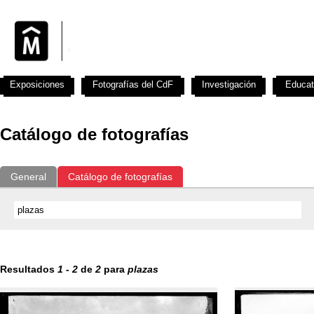
Exposiciones
Fotografías del CdF
Investigación
Educat
Catálogo de fotografías
General
Catálogo de fotografías
Resultados
1
-
2
de
2
para
plazas